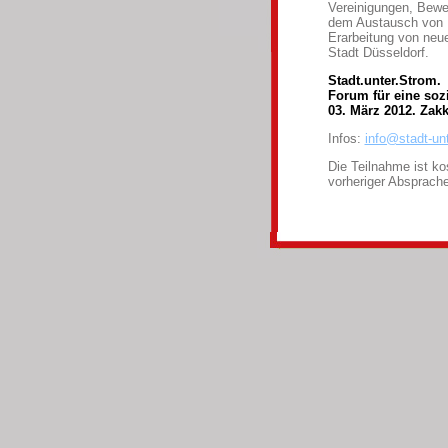
Vereinigungen, Bewe
dem Austausch von I
Erarbeitung von neu
Stadt Düsseldorf.
Stadt.unter.Strom.
Forum für eine soz
03. März 2012. Zakk
Infos:
info@stadt-un
Die Teilnahme ist ko
vorheriger Absprach