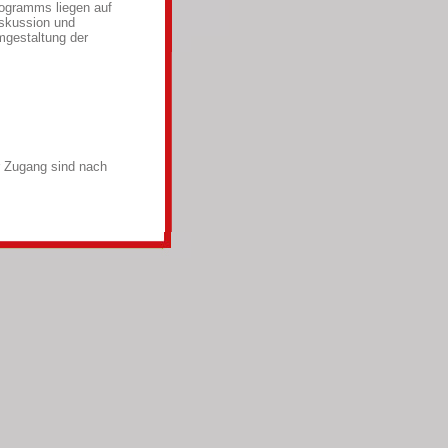
ogramms liegen auf
iskussion und
mgestaltung der
er Zugang sind nach