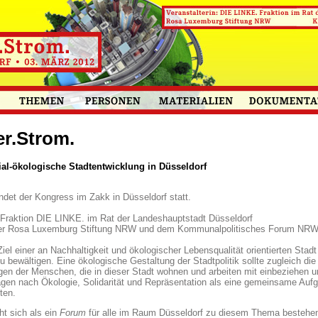
er.Strom.
ial-ökologische Stadtentwicklung in Düsseldorf
det der Kongress im Zakk in Düsseldorf statt.
r Fraktion DIE LINKE. im Rat der Landeshauptstadt Düsseldorf
 der Rosa Luxemburg Stiftung NRW und dem Kommunalpolitisches Forum NR
iel einer an Nachhaltigkeit und ökologischer Lebensqualität orientierten Stadt 
 bewältigen. Eine ökologische Gestaltung der Stadtpolitik sollte zugleich die
gen der Menschen, die in dieser Stadt wohnen und arbeiten mit einbeziehen u
ragen nach Ökologie, Solidarität und Repräsentation als eine gemeinsame Auf
ten.
t sich als ein
Forum
für alle im Raum Düsseldorf zu diesem Thema bestehend