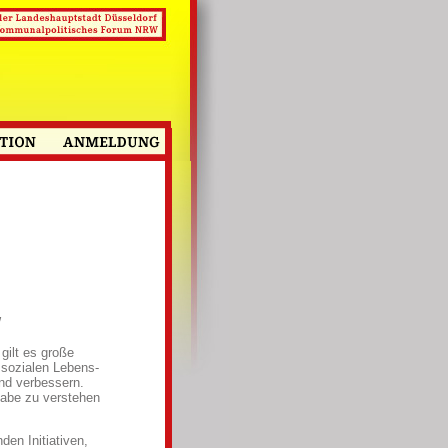
W
gilt es große
 sozialen Lebens-
nd verbessern.
gabe zu verstehen
en Initiativen,