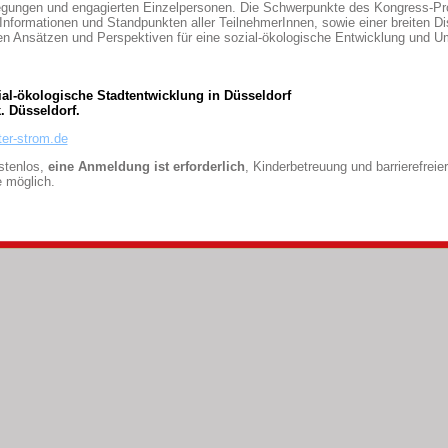
gungen und engagierten Einzelpersonen. Die Schwerpunkte des Kongress-Pr
nformationen und Standpunkten aller TeilnehmerInnen, sowie einer breiten D
en Ansätzen und Perspektiven für eine sozial-ökologische Entwicklung und U
ial-ökologische Stadtentwicklung in Düsseldorf
. Düsseldorf.
ter-strom.de
stenlos,
eine Anmeldung ist erforderlich
, Kinderbetreuung und barrierefrei
e möglich.